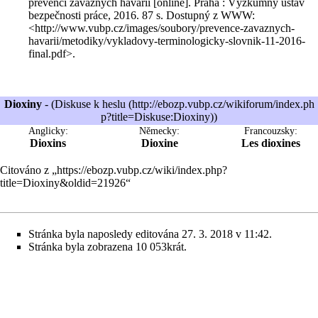
prevenci závažných havárií [online]. Praha : Výzkumný ústav
bezpečnosti práce, 2016. 87 s. Dostupný z WWW:
<
http://www.vubp.cz/images/soubory/prevence-zavaznych-
havarii/metodiky/vykladovy-terminologicky-slovnik-11-2016-
final.pdf
>.
Dioxiny
- (
Diskuse k heslu
)
Anglicky:
Německy:
Francouzsky:
Dioxins
Dioxine
Les dioxines
Citováno z „
https://ebozp.vubp.cz/wiki/index.php?
title=Dioxiny&oldid=21926
“
Stránka byla naposledy editována 27. 3. 2018 v 11:42.
Stránka byla zobrazena 10 053krát.