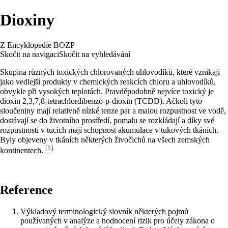
Dioxiny
Z Encyklopedie BOZP
Skočit na navigaci
Skočit na vyhledávání
Skupina různých toxických chlorovaných uhlovodíků, které vznikají
jako vedlejší produkty v chemických reakcích chloru a uhlovodíků,
obvykle při vysokých teplotách. Pravděpodobně nejvíce toxický je
dioxin 2,3,7,8-tetrachlordibenzo-p-dioxin (TCDD). Ačkoli tyto
sloučeniny mají relativně nízké tenze par a malou rozpustnost ve vodě,
dostávají se do životního prostředí, pomalu se rozkládají a díky své
rozpustnosti v tucích mají schopnost akumulace v tukových tkáních.
Byly objeveny v tkáních některých živočichů na všech zemských
[1]
kontinentech.
Reference
Výkladový terminologický slovník některých pojmů
používaných v analýze a hodnocení rizik pro účely zákona o