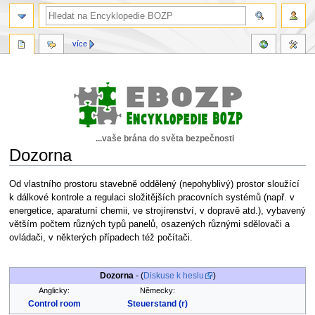
více
...vaše brána do světa bezpečnosti
Dozorna
Skočit
Skočit
Od vlastního prostoru stavebně oddělený (nepohyblivý) prostor sloužící
na
na
k dálkové kontrole a regulaci složitějších pracovních systémů (např. v
navigaci
vyhledávání
energetice, aparaturní chemii, ve strojírenství, v dopravě atd.), vybavený
větším počtem různých typů panelů, osazených různými sdělovači a
ovládači, v některých případech též počítači.
Dozorna
- (
Diskuse k heslu
)
Anglicky:
Německy:
Control room
Steuerstand (r)