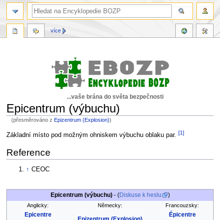
více
...vaše brána do světa bezpečnosti
Epicentrum (výbuchu)
(přesměrováno z
Epizentrum (Explosion)
)
[1]
Skočit
Skočit
Základní místo pod možným ohniskem výbuchu oblaku par.
na
na
Reference
navigaci
vyhledávání
↑
CEOC
Epicentrum (výbuchu)
- (
Diskuse k heslu
)
Anglicky:
Německy:
Francouzsky:
Epicentre
Épicentre
Epizentrum (Explosion)