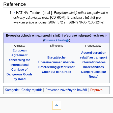
Reference
↑
HATINA, Teodor...[et al.].
Encyklopedický súbor bezpečnosti a
ochrany zdravia pri práci
[CD-ROM]. Bratislava : Inštitút pre
výskum práce a rodiny, 2007. 572 s. ISBN 978-80-7138-124-2.
Evropská dohoda o mezinárodní silniční přepravě nebezpečných věcí
-
(
Diskuse k heslu
)
Anglicky:
Německy:
Francouzsky:
European
Accord européen
Agreement
Europäische
relatif au transport
concerning the
Übereinkommen über die
international des
International
Beförderung gefährlicher
marchandises
Carriage of
Güter auf der Straße
Dangereuses par
Dangerous Goods
Route)
by Road
Kategorie
:
Český rejstřík
Prevence závažných havárií
Doprava