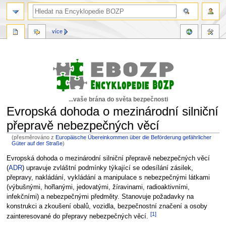
více
...vaše brána do světa bezpečnosti
Evropská dohoda o mezinárodní silniční
přepravě nebezpečných věcí
(přesměrováno z
Europäische Übereinkommen über die Beförderung gefährlicher
Güter auf der Straße
)
Skočit
Skočit
Evropská dohoda o mezinárodní silniční přepravě nebezpečných věcí
na
na
(
ADR
) upravuje zvláštní podmínky týkající se odesílání zásilek,
navigaci
vyhledávání
přepravy, nakládání, vykládání a manipulace s nebezpečnými látkami
(výbušnými, hořlanými, jedovatými, žíravinami, radioaktivními,
infekčními) a nebezpečnými předměty. Stanovuje požadavky na
konstrukci a zkoušení obalů, vozidla, bezpečnostní značení a osoby
[1]
zainteresované do přepravy nebezpečných věcí.