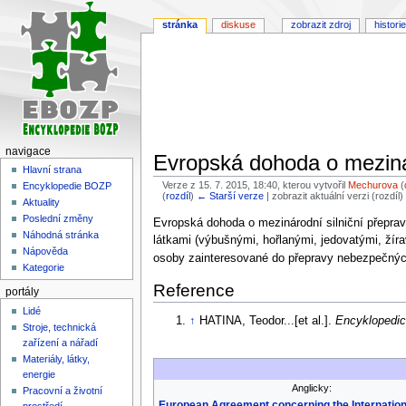
stránka
diskuse
zobrazit zdroj
historie
navigace
Evropská dohoda o meziná
Hlavní strana
Verze z 15. 7. 2015, 18:40, kterou vytvořil
Mechurova
(
Encyklopedie BOZP
(
rozdíl
)
← Starší verze
| zobrazit aktuální verzi (rozdíl
Aktuality
Poslední změny
Skočit
Skočit
Evropská dohoda o mezinárodní silniční přepra
Náhodná stránka
na
na
látkami (výbušnými, hořlanými, jedovatými, žír
Nápověda
navigaci
vyhledávání
osoby zainteresované do přepravy nebezpečný
Kategorie
Reference
portály
Lidé
↑
HATINA, Teodor...[et al.].
Encyklopedic
Stroje, technická
zařízení a nářadí
Materiály, látky,
energie
Anglicky:
Pracovní a životní
European Agreement concerning the Internation
prostředí