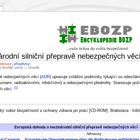
...vaše brána do světa bezpečnosti
rodní silniční přepravě nebezpečných věc
diskuse
|
příspěvky
)
) | Novější verze → (rozdíl)
vě nebezpečných věcí (
ADR
) upravuje zvláštní podmínky týkající se odesílá
avinami, radioaktivními, infekčními) a nebezpečnými předměty. Stanovuje pož
[1]
ch věcí.
ký súbor bezpečnosti a ochrany zdravia pri práci
[CD-ROM]. Bratislava : Inšt
Evropská dohoda o mezinárodní silniční přepravě nebezpečných věcí
-
Německy:
al Carriage
Europäische Übereinkommen über die Beförderung gefährlicher 