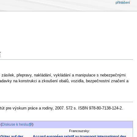
přihlášení
í
ní zásilek, přepravy, nakládání, vykládání a manipulace s nebezpečnými
adavky na konstrukci a zkoušení obalů, vozidla, bezpečnostní značení a
itút pre výskum práce a rodiny, 2007. 572 s. ISBN 978-80-7138-124-2.
 (
Diskuse k heslu
)
Francouzsky:
Güter auf der
Accord européen relatif au transport international des