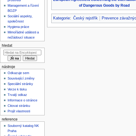
of Dangerous Goods by Road
Management a řízení
BOZP
Sociální aspekty,
Kategorie
:
Český rejstřík
Prevence závažnýc
společnost
Hygiena práce
Mimořádné události a
nežádoucí situace
hledat
nástroje
Odkazuje sem
Související změny
Speciální stránky
Verze k tisku
Trvalý odkaz
Informace o stránce
Citovat stránku
Projít vlastnosti
reference
Souborný katalog NK
Praha