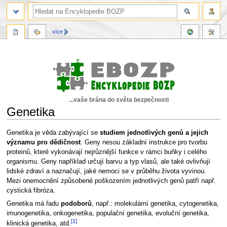
více
...vaše brána do světa bezpečnosti
Genetika
Skočit
Skočit
Genetika je věda zabývající se
studiem jednotlivých genů a jejich
na
na
významu pro dědičnost
. Geny nesou základní instrukce pro tvorbu
navigaci
vyhledávání
proteinů, které vykonávají nejrůznější funkce v rámci buňky i celého
organismu. Geny například určují barvu a typ vlasů, ale také ovlivňují
lidské zdraví a naznačují, jaké nemoci se v průběhu života vyvinou.
Mezi onemocnění způsobené poškozením jednotlivých genů patří např.
cystická fibróza.
Genetika má řadu
podoborů
, např.: molekulární genetika, cytogenetika,
imunogenetika, onkogenetika, populační genetika, evoluční genetika,
[1]
klinická genetika, atd.