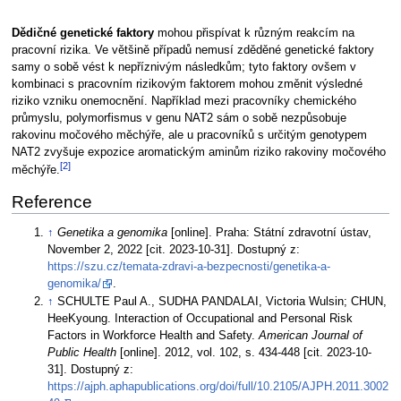
Dědičné genetické faktory
mohou přispívat k různým reakcím na
pracovní rizika. Ve většině případů nemusí zděděné genetické faktory
samy o sobě vést k nepříznivým následkům; tyto faktory ovšem v
kombinaci s pracovním rizikovým faktorem mohou změnit výsledné
riziko vzniku onemocnění. Například mezi pracovníky chemického
průmyslu, polymorfismus v genu NAT2 sám o sobě nezpůsobuje
rakovinu močového měchýře, ale u pracovníků s určitým genotypem
NAT2 zvyšuje expozice aromatickým aminům riziko rakoviny močového
[2]
měchýře.
Reference
↑
Genetika a genomika
[online]. Praha: Státní zdravotní ústav,
November 2, 2022 [cit. 2023-10-31]. Dostupný z:
https://szu.cz/temata-zdravi-a-bezpecnosti/genetika-a-
genomika/
.
↑
SCHULTE Paul A., SUDHA PANDALAI, Victoria Wulsin; CHUN,
HeeKyoung. Interaction of Occupational and Personal Risk
Factors in Workforce Health and Safety.
American Journal of
Public Health
[online]. 2012, vol. 102, s. 434-448 [cit. 2023-10-
31]. Dostupný z:
https://ajph.aphapublications.org/doi/full/10.2105/AJPH.2011.3002