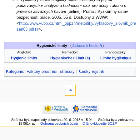
používaných v analýze a hodnocení rizik pro účely zákona o
prevenci závažných havárií
[online]. Praha : Výzkumný ústav
bezpečnosti práce, 2005. 55 s. Dostupný z WWW:
<
http://www.vubp.cz/html_oppzh/metodiky/vykladovy_slovnik_bre
zen05.pdf
>.
Hygienické limity
- (
Diskuse k heslu
)
Anglicky:
Německy:
Francouzsky:
Hygienic limits
Hygienisches Limit (s)
Limite hygiénique
Kategorie
:
Faktory prostředí, stresory
Český rejstřík
Stránka byla naposledy editována 20. 6. 2018 v 15:04.
Stránka byla zobrazena
18 061krát.
Ochrana osobních údajů
O Encyklopedie BOZP
.