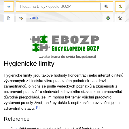
více
...vaše brána do světa bezpečnosti
Hygienické limity
Skočit
Skočit
Hygienické limity jsou takové hodnoty koncentrací nebo intenzit činitelů
na
na
významných z hlediska vlivu pracovních podmínek na zdraví
navigaci
vyhledávání
zaměstnanců, o nichž se podle vědeckých poznatků a zkušeností z
pozorování pracovišť a sledování zdravotního stavu skupin pracovníků
důvodně předpokládá, že jim mohou být téměř všichni pracovníci
vystaveni po celý život, aniž by došlo k nepříznivému ovlivnění jejich
[1]
zdravotního stavu.
Reference
↑
Výkladový terminologický slovník některých pojmů