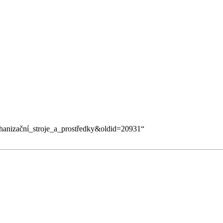
echanizační_stroje_a_prostředky&oldid=20931
“