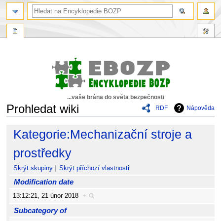
...vaše brána do světa bezpečnosti
Prohledat wiki
RDF
Nápověda
Skočit
Skočit
Kategorie:Mechanizační stroje a
na
na
navigaci
vyhledávání
prostředky
Skrýt skupiny
Skrýt příchozí vlastnosti
Modification date
13:12:21, 21 únor 2018
+
Subcategory of