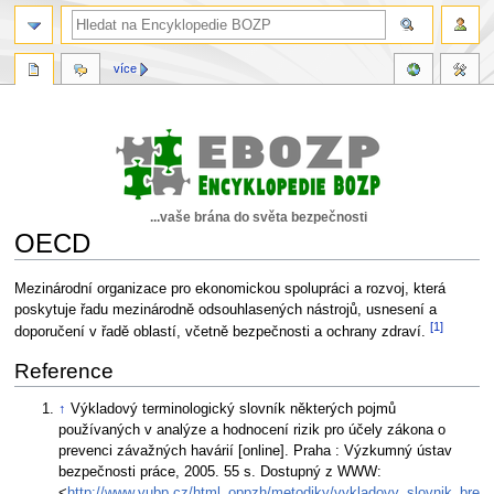
více
...vaše brána do světa bezpečnosti
OECD
Skočit
Skočit
Mezinárodní organizace pro ekonomickou spolupráci a rozvoj, která
na
na
poskytuje řadu mezinárodně odsouhlasených nástrojů, usnesení a
[1]
navigaci
vyhledávání
doporučení v řadě oblastí, včetně bezpečnosti a ochrany zdraví.
Reference
↑
Výkladový terminologický slovník některých pojmů
používaných v analýze a hodnocení rizik pro účely zákona o
prevenci závažných havárií [online]. Praha : Výzkumný ústav
bezpečnosti práce, 2005. 55 s. Dostupný z WWW:
<
http://www.vubp.cz/html_oppzh/metodiky/vykladovy_slovnik_bre