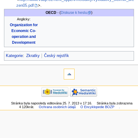
zen05.pdf
>.
OECD
- (
Diskuse k heslu
)
Anglicky:
Organization for
Economic Co-
operation and
Development
Kategorie
:
Zkratky
Český rejstřík
Stránka byla naposledy editována 25. 7. 2013 v 17:16.
Stránka byla zobrazena
4 120krát.
Ochrana osobních údajů
O Encyklopedie BOZP
.