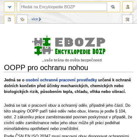
více
...vaše brána do světa bezpečnosti
OOPP pro ochranu nohou
Skočit
Skočit
Jedná se o
osobní ochranné pracovní prostředky
určené k ochraně
na
na
dolních končetin před účinky mechanických, chemických nebo
navigaci
vyhledávání
biologických rizik, působením tepla, chladu, vlhka nebo vibrací.
Jedná se tak o pracovní obuv a ochranný oděv, případně jeho části. Do
této skupiny OOPP patří také oděv nebo obuv, kterou je podle § 104,
odst. 2 zákoníku práce zaměstnavatel povinen poskytnout v případě, že
civilní oděv zaměstnance nebo jeho obuv může při práci podléhat
mimořádnému opotřebení nebo znečištění.
Podle ČSN EN ISO 20347 musí pracovní obuv disponovat ochrannými