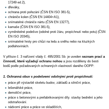
17249 ed.2),
dřeváky,
ochrana proti pořezání (ČSN EN ISO 381-5),
chrániče kolen (ČSN EN 14404+A1),
snímatelné chrániče nártu (ČSN EN 13277),
kamaše (ČSN EN ISO 381-5),
vyměnitelné podešve (odolné proti žáru, propíchnutí nebo potu) (ČSN
EN ISO 20345),
snímatelné hroty pro chůzi na ledu a sněhu nebo na kluzkých
podlahovinách.
V příloze č. 3 nařízení vlády č. 495/2001 Sb. je uveden
seznam prací a
činností, které vyžadují ochranu nohou
a jsou rozděleny do šesti
bodů podle požadovaných ochranných vlastností daného OOPP:
1. Ochranná obuv s podešvemi odolnými proti propíchnutí:
práce při výstavbě skeletu budov, základů a silniční práce,
lešenářské práce,
demoliční práce,
práce s betonovými a prefabrikovanými díly. stavby bednění a jeho
odstraňování.
nádvorní práce a práce ve skladištích,