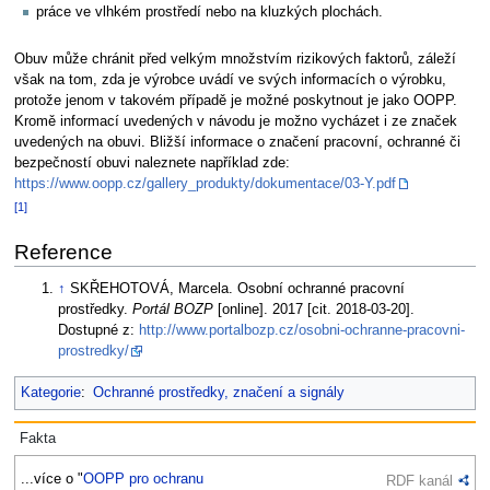
práce ve vlhkém prostředí nebo na kluzkých plochách.
Obuv může chránit před velkým množstvím rizikových faktorů, záleží
však na tom, zda je výrobce uvádí ve svých informacích o výrobku,
protože jenom v takovém případě je možné poskytnout je jako OOPP.
Kromě informací uvedených v návodu je možno vycházet i ze značek
uvedených na obuvi. Bližší informace o značení pracovní, ochranné či
bezpečností obuvi naleznete například zde:
https://www.oopp.cz/gallery_produkty/dokumentace/03-Y.pdf
[1]
Reference
↑
SKŘEHOTOVÁ, Marcela. Osobní ochranné pracovní
prostředky.
Portál BOZP
[online]. 2017 [cit. 2018-03-20].
Dostupné z:
http://www.portalbozp.cz/osobni-ochranne-pracovni-
prostredky/
Kategorie
:
Ochranné prostředky, značení a signály
Fakta
...více o "
OOPP pro ochranu
RDF kanál