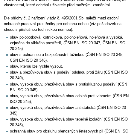
vlastnostmi, které ochrání uživatele před možnými zraněními.
Dle přílohy č. 2 nařízení vlády č. 495/2001 Sb. náleží mezi osobní
ochranné pracovní prostředky pro ochranu nohou (viz požadavek na
shodu s příslušnou technickou normou):
obuv polobotková, kotníčková, poloholeňová, holeňová a vysoká,
zejména do vlhkého prostředí, (ČSN EN ISO 20 347, ČSN EN ISO
20 345)
obuv s ochrannou a bezpečnostní tužinkou (ČSN EN ISO 20 345,
ČSN EN ISO 20 346),
obuv, kterou lze rychle vyzout,
obuv a přezůvková obuv s podešví odolnou proti žáru (ČSN EN ISO
20 349),
obuv, vysoká obuv, přezůvková obuv s protiskluznou podešví (ČSN
EN ISO 20 345),
obuv, vysoká obuv, přezůvková obuv odolná proti vibracím (ČSN EN
ISO 20 345),
obuv, vysoká obuv, přezůvková obuv antistatická (ČSN EN ISO 20
345),
obuv, vysoká obuv, přezůvková obuv tepelně izolační (ČSN EN ISO
20 345),
ochranná obuv pro obsluhu přenosných řetězových pil (ČSN EN ISO