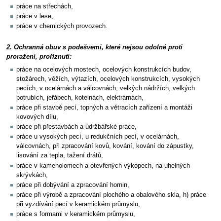
práce na střechách,
práce v lese,
práce v chemických provozech.
2. Ochranná obuv s podešvemi, které nejsou odolné proti
proražení, proříznutí:
práce na ocelových mostech, ocelových konstrukcích budov,
stožárech, věžích, výtazích, ocelových konstrukcích, vysokých
pecích, v ocelárnách a válcovnách, velkých nádržích, velkých
potrubích, jeřábech, kotelnách, elektrárnách,
práce při stavbě pecí, topných a větracích zařízení a montáži
kovových dílu,
práce při přestavbách a údržbářské práce,
práce u vysokých pecí, u redukčních pecí, v ocelárnách,
válcovnách, při zpracování kovů, kování, kování do zápustky,
lisování za tepla, tažení drátů,
práce v kamenolomech a otevřených výkopech, na uhelných
skrývkách,
práce při dobývání a zpracování hornin,
práce při výrobě a zpracování plochého a obalového skla, h) práce
při vyzdívání pecí v keramickém průmyslu,
práce s formami v keramickém průmyslu,