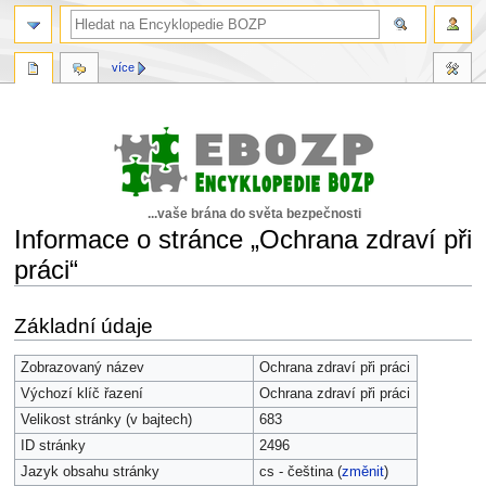
více
...vaše brána do světa bezpečnosti
Informace o stránce „Ochrana zdraví při
práci“
Skočit
Skočit
Základní údaje
na
na
navigaci
vyhledávání
Zobrazovaný název
Ochrana zdraví při práci
Výchozí klíč řazení
Ochrana zdraví při práci
Velikost stránky (v bajtech)
683
ID stránky
2496
Jazyk obsahu stránky
cs - čeština (
změnit
)