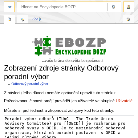
více
...vaše brána do světa bezpečnosti
Zobrazení zdroje stránky Odborový
poradní výbor
←
Odborový poradní výbor
Skočit
Skočit
Z následujícího důvodu nemáte oprávnění upravit tuto stránku:
na
na
Požadovanou činnost smějí provádět jen uživatelé ve skupině
Uživatelé
.
navigaci
vyhledávání
Můžete si prohlédnout a zkopírovat zdrojový kód této stránky.