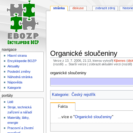
stránka
diskuse
zobrazit zdroj
historie
navigace
Organické sloučeniny
Hlavní strana
Verze z 13. 7. 2006, 21:13, kterou vytvořil
Kjbenes
(
dis
Encyklopedie BOZP
(rozdíl) ← Starší verze | zobrazit aktuální verzi (rozdíl
Aktuality
Poslední změny
Skočit
Skočit
organické sloučeniny
Náhodná stránka
na
na
Nápověda
navigaci
vyhledávání
Kategorie
Kategorie
:
Český rejstřík
portály
Lidé
Fakta
Stroje, technická
zařízení a nářadí
...více o "
Organické sloučeniny
"
Materiály, látky,
energie
Pracovní a životní
prostředí