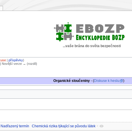
...vaše brána do světa bezpečnosti
kuse
|
příspěvky
)
) | Novější verze → (rozdíl)
Organické sloučeniny
- (
Diskuse k heslu
)
Nadřazený termín
Chemická rizika týkající se původu látek
+