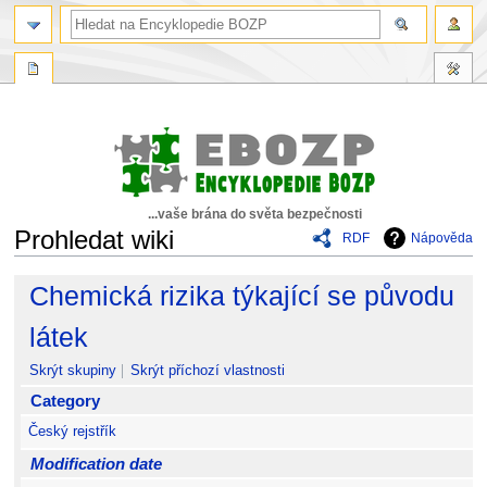
...vaše brána do světa bezpečnosti
Prohledat wiki
RDF
Nápověda
Skočit
Skočit
Chemická rizika týkající se původu
na
na
navigaci
vyhledávání
látek
Skrýt skupiny
Skrýt příchozí vlastnosti
Category
Český rejstřík
Modification date