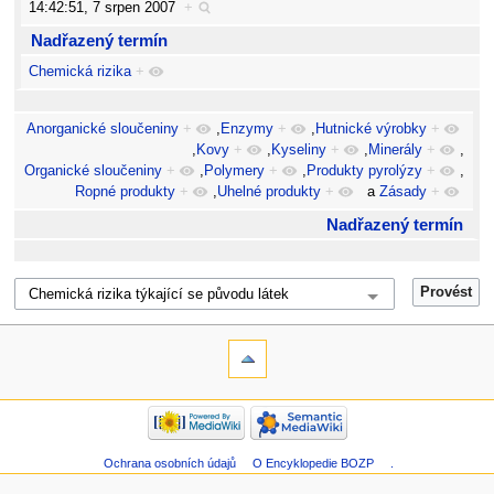
14:42:51, 7 srpen 2007
+
Nadřazený termín
Chemická rizika
+
Anorganické sloučeniny
+
,
Enzymy
+
,
Hutnické výrobky
+
,
Kovy
+
,
Kyseliny
+
,
Minerály
+
,
Organické sloučeniny
+
,
Polymery
+
,
Produkty pyrolýzy
+
,
Ropné produkty
+
,
Uhelné produkty
+
a
Zásady
+
Nadřazený termín
Ochrana osobních údajů
O Encyklopedie BOZP
.