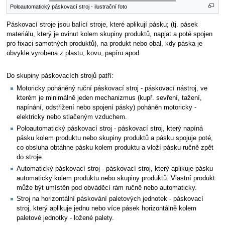
Poloautomatický páskovací stroj - ilustrační foto
Páskovací stroje jsou balící stroje, které aplikují pásku; (tj. pásek
materiálu, který je ovinut kolem skupiny produktů, napjat a poté spojen
pro fixaci samotných produktů), na produkt nebo obal, kdy páska je
obvykle vyrobena z plastu, kovu, papíru apod.
Do skupiny páskovacích strojů patří:
Motoricky poháněný ruční páskovací stroj - páskovací nástroj, ve
kterém je minimálně jeden mechanizmus (kupř. sevření, tažení,
napínání, odstřižení nebo spojení pásky) poháněn motoricky -
elektricky nebo stlačeným vzduchem.
Poloautomatický páskovací stroj - páskovací stroj, který napíná
pásku kolem produktu nebo skupiny produktů a pásku spojuje poté,
co obsluha obtáhne pásku kolem produktu a vloží pásku ručně zpět
do stroje.
Automatický páskovací stroj - páskovací stroj, který aplikuje pásku
automaticky kolem produktu nebo skupiny produktů. Vlastní produkt
může být umístěn pod obváděcí rám ručně nebo automaticky.
Stroj na horizontální páskování paletových jednotek - páskovací
stroj, který aplikuje jednu nebo více pásek horizontálně kolem
paletové jednotky - ložené palety.