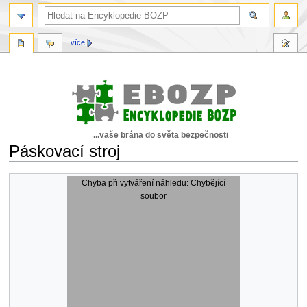
více
...vaše brána do světa bezpečnosti
Páskovací stroj
Skočit
Skočit
Chyba při vytváření náhledu: Chybějící
na
na
soubor
navigaci
vyhledávání