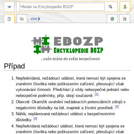
více
...vaše brána do světa bezpečnosti
Případ
Skočit
Skočit
Nepředvídaná, nežádoucí událost, která nemusí být spojena se
na
na
zraněním člověka nebo poškozením zařízení, přerusující však
navigaci
vyhledávání
vykonávání činnosti. Předchází jí vždy nebezpečné jednání nebo
[1]
nebezpečné podmínky, příp. obojí současně.
Obecně: Okamžik uvolnění nežádoucích potenciálních zdrojů s
[2]
negativními důsledky na lidi, majetek a životní prostředí.
Náhlá, neplánovaná nežádoucí událost s bezpečnostními
[3]
důsledky.
Nepředvídaná nežádoucí událost, která nemusí být spojena se
zraněním člověka nebo poškozením zařízení, přerušující však