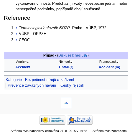
vykonávání činnosti. Předchází jí vždy nebezpečné jednání nebo
nebezpečné podmínky, popřípadě obojí současně.
Reference
↑
Terminologický slovník BOZP
. Praha : VÚBP, 1972.
↑
VÚBP - OPPZH
↑
CEOC
Případ
- (
Diskuse k heslu
)
Anglicky:
Německy:
Francouzsky:
Accident
Unfall (r)
Accident (m)
Kategorie
:
Bezpečnost strojů a zařízení
Prevence závažných havárií
Český rejstřík
Stránka byla naposledy editována 27. 8. 2015 v 14:55.
Stránka byla zobrazena