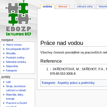
stránka
diskuse
zobrazit zdroj
historie
navigace
Práce nad vodou
Hlavní strana
Encyklopedie BOZP
Skočit
Skočit
Všechny činnosti prováděné na pracovištích ne
Aktuality
na
na
Poslední změny
Reference
navigaci
vyhledávání
Náhodná stránka
Nápověda
↑
SKŘEHOTOVÁ, M.; SKŘEHOT, P.A.; MARE
Kategorie
978-80-553-3006-8.
portály
Lidé
Kategorie
:
Aspekty práce a podmínky
Stroje, technická
zařízení a nářadí
Materiály, látky,
energie
Pracovní a životní
prostředí