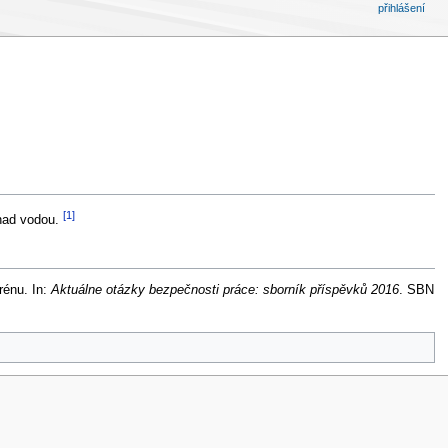
přihlášení
[1]
 nad vodou.
énu. In:
Aktuálne otázky bezpečnosti práce: sborník příspěvků 2016
. SBN