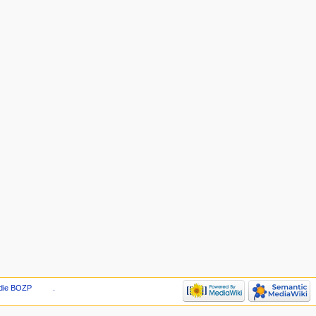
die BOZP
.