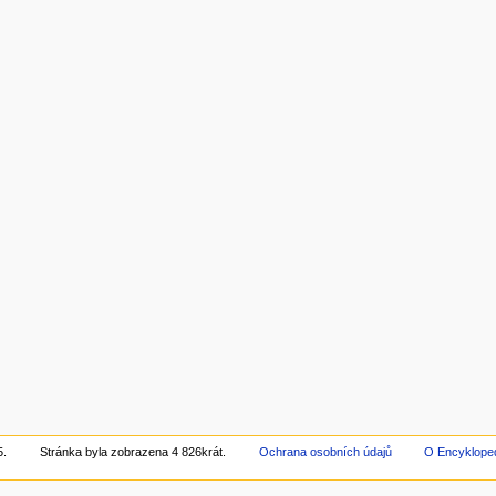
5.
Stránka byla zobrazena 4 826krát.
Ochrana osobních údajů
O Encyklope