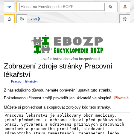
více
...vaše brána do světa bezpečnosti
Zobrazení zdroje stránky Pracovní
lékařství
←
Pracovní lékařství
Skočit
Skočit
Z následujícího důvodu nemáte oprávnění upravit tuto stránku:
na
na
Požadovanou činnost smějí provádět jen uživatelé ve skupině
Uživatelé
.
navigaci
vyhledávání
Můžete si prohlédnout a zkopírovat zdrojový kód této stránky.