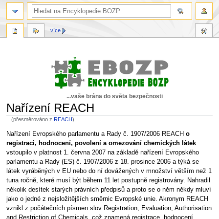
více
...vaše brána do světa bezpečnosti
Nařízení REACH
(přesměrováno z
REACH
)
Skočit
Skočit
Nařízení Evropského parlamentu a Rady č. 1907/2006 REACH
o
na
na
registraci, hodnocení, povolení a omezování chemických látek
navigaci
vyhledávání
vstoupilo v platnost 1. června 2007 na základě nařízení Evropského
parlamentu a Rady (ES) č. 1907/2006 z 18. prosince 2006 a týká se
látek vyráběných v EU nebo do ní dovážených v množství větším než 1
tuna ročně, které musí být během 11 let postupně registrovány. Nahradil
několik desítek starých právních předpisů a proto se o něm někdy mluví
jako o jedné z nejsložitějších směrnic Evropské unie. Akronym REACH
vznikl z počátečních písmen slov Registration, Evaluation, Authorisation
and Restriction of Chemicals, což znamená registrace, hodnocení,