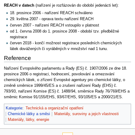
REACH v datech
(nařízení je rozfázován do období jedenácti let):
18. prosince 2006 - nařízení REACH schváleno
29. května 2007 - oprava textu nařízení REACH
červen 2007 - nařízení REACH vstoupilo v platnost
od 1. června 2008 do 1. prosince 2008 - období tzv. předběžné
registrace
červen 2018 - končí možnost registrace posledních chemických
látek dovážených či vyráběných v množství nad 1 tunu.
Reference
Nařízení Evropského parlamentu a Rady (ES) č. 1907/2006 ze dne 18.
prosince 2006 o registraci, hodnocení, povolování a omezování
chemických látek, o zřízení Evropské agentury pro chemické látky, o
změně směrnice 1999/45/ES a o zrušení nařízení Rady (EHS) č.
793/93, nařízení Komise (ES) č. 1488/94, směrnice Rady 76/769/EHS a
směrnic Komise 91/155/EHS, 93/67/EHS, 93/105/ES a 2000/21/ES.
Kategorie
:
Technická a organizační opatření
Chemické látky a směsi
Materiály, suroviny a jejich vlastnosti
Materiály, látky, energie