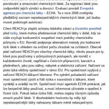
povolování a omezování chemických látek. Za registraci látek jsou
zodpovědní jejich výrobci a dovozci. Evaluaci provádí
Evropská
agentura pro chemické látky
– ECHA. Ta v roce 2009 zveřejnila
předběžný seznam nejnebezpečnějších chemických látek, jež budou
muset podstoupit autorizaci.
Cílem REACH je zlepšit ochranu lidského zdraví a
životního prostředí
před
riziky
, která mohou představovat chemické látky v době, kdy se
stále zvyšuje konkurenční soupeření mezi podniky chemického
průmyslu v EU. Rovněž podporuje alternativní metody pro hodnocení
rizik látek s ohledem na snížení počtu zkoušek na zvířatech. Obecně
platí nařízení REACH pro všechny chemické látky; nikoliv pouze pro ty,
které jsou používány v průmyslových postupech, ale rovněž v
každodenním životě, například v čistících přípravcích, barvách a
předmětech, jako jsou oděvy, nábytek a elektrická zařízení. Nařízení se
proto týká většiny společností v rámci EU. Pro společnosti vyplývá z
nařízení REACH důkazní břemeno. Pro splnění požadavků nařízení
musí společnosti zjistit a řídit rizika v souvislosti s látkami, které
vyrábějí a uvádějí na trh. Společnosti musí agentuře ECHA prokázat, jak
lze bezpečně látky používat, a musí informovat uživatele o opatření k
řízení rizik. Pokud nelze rizika řídit, mohou orgány různými způsoby
omezit použití látek. V dlouhodobém horizontu by měly být
nejnebezpečnější látky nahrazeny látkami méně nebezpečnými.