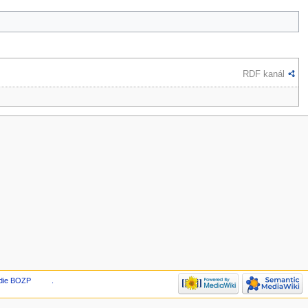
RDF kanál
die BOZP
.