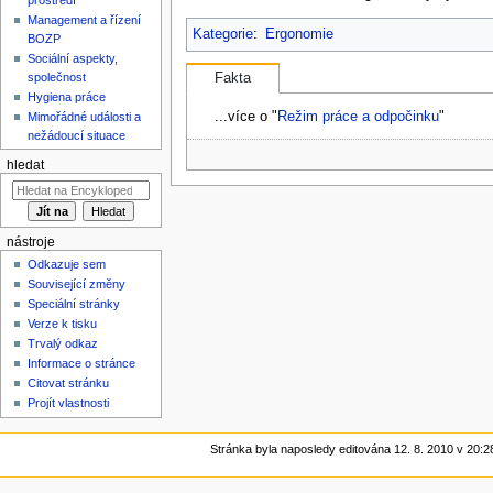
Management a řízení
Kategorie
:
Ergonomie
BOZP
Sociální aspekty,
společnost
Fakta
Hygiena práce
...více o "
Režim práce a odpočinku
"
Mimořádné události a
nežádoucí situace
hledat
nástroje
Odkazuje sem
Související změny
Speciální stránky
Verze k tisku
Trvalý odkaz
Informace o stránce
Citovat stránku
Projít vlastnosti
Stránka byla naposledy editována 12. 8. 2010 v 20:2