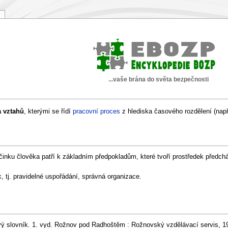
...vaše brána do světa bezpečnosti
a vztahů
, kterými se řídí
pracovní proces
z hlediska časového rozdělení (např
inku člověka patří k základním předpokladům, které tvoří prostředek předch
 tj. pravidelné uspořádání, správná organizace.
ý slovník. 1. vyd. Rožnov pod Radhoštěm : Rožnovský vzdělávací servis, 19