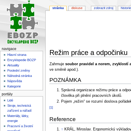
stránka
diskuse
zobrazit zdroj
historie
navigace
Režim práce a odpočinku
Hlavní strana
Encyklopedie BOZP
Skočit
Skočit
Zahrnuje
soubor pravidel a norem, zvyklostí 
Aktuality
na
na
ve směně apod.).
Poslední změny
navigaci
vyhledávání
Náhodná stránka
POZNÁMKA
Nápověda
Kategorie
Správná organizace režimu práce a odpoč
portály
člověka při plnění pracovních úkolů.
Lidé
Pojem „režim“ se rozumí doslova pořádek,
Stroje, technická
[1]
zařízení a nářadí
Materiály, látky,
Reference
energie
Pracovní a životní
↑
KRÁL, Miroslav. Ergonomický výkladov
prostředí