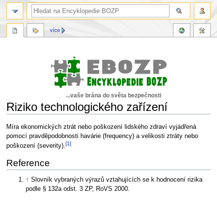
více
...vaše brána do světa bezpečnosti
Riziko technologického zařízení
Skočit
Skočit
Míra ekonomických ztrát nebo poškození lidského zdraví vyjádřená
na
na
pomocí pravděpodobnosti havárie (frequency) a velikosti ztráty nebo
[1]
navigaci
vyhledávání
poškození (severity).
Reference
↑
Slovník vybraných výrazů vztahujících se k hodnocení rizika
podle § 132a odst. 3 ZP, RoVS 2000.