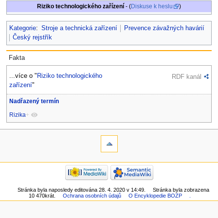
Riziko technologického zařízení
- (
Diskuse k heslu
)
Kategorie
:
Stroje a technická zařízení
Prevence závažných havárií
Český rejstřík
Fakta
...více o "
Riziko technologického
RDF kanál
zařízení
"
Nadřazený termín
Rizika
+
Stránka byla naposledy editována 28. 4. 2020 v 14:49.
Stránka byla zobrazena
10 470krát.
Ochrana osobních údajů
O Encyklopedie BOZP
.