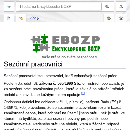
více
...vaše brána do světa bezpečnosti
Sezónní pracovníci
Skočit
Skočit
Sezónní pracovníci jsou pracovníci, kteří vykonávají sezónní práce.
na
na
Podle § 3b, odst. 3),
zákona č. 565/1990 Sb.
, o místních poplatcích, je
navigaci
vyhledávání
za sezónní práci považována práce, která je závislá na střídání ročních
[1]
období a zpravidla se každým rokem opakuje.
Obdobnou definici lze dohledat v čl. 1, písm. c), nařízení Rady (ES) č.
1408/71, kde je uvedeno, že se sezónním pracovníkem rozumí každá
zaměstnaná osoba, která odchází na území jiného státu, než je stát, ve
kterém má bydliště, za prací sezónní povahy pro podnik nebo
zaměstnavatele uvedeného státu na období, která v žádném případě
nesmí přesáhnout osm měsíců, a která zůstává na území uvedeného