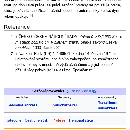
státu po dobu své práce; za práci sezónní povahy se považuje práce,
která je závislá na střídání ročních období a automaticky se každým
[2]
rokem opakuje.
Reference
↑
ČESKO. ČESKÁ NÁRODNÍ RADA.
Zákon č. 565/1990 Sb., o
místních poplatcích, v platném znění
.
Sbírka zákonů Česká
republika
. 1990, částka 92.
↑
Nařízení Rady (ES) č. 1408/71, ze dne 14. června 1971, o
uplatňování systémů sociálního zabezpečení na zaměstnané
osoby, osoby samostatně výdělečně činné a jejich rodinné
příslušníky pohybující se v rámci Společenství.
Sezónní pracovníci
- (
Diskuse k heslu
)
Anglicky:
Německy:
Francouzsky:
Travailleurs
Seasonal workers
Saisonarbeiter
saisonniers
Kategorie
:
Český rejstřík
Profese
Personalistika