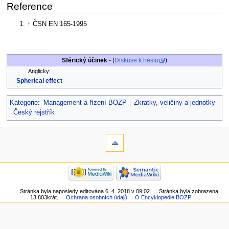
Reference
↑
ČSN EN 165-1995
Sférický účinek
- (
Diskuse k heslu
)
Anglicky:
Spherical effect
Kategorie
:
Management a řízení BOZP
Zkratky, veličiny a jednotky
Český rejstřík
Stránka byla naposledy editována 6. 4. 2018 v 09:02.
Stránka byla zobrazena
13 803krát.
Ochrana osobních údajů
O Encyklopedie BOZP
.