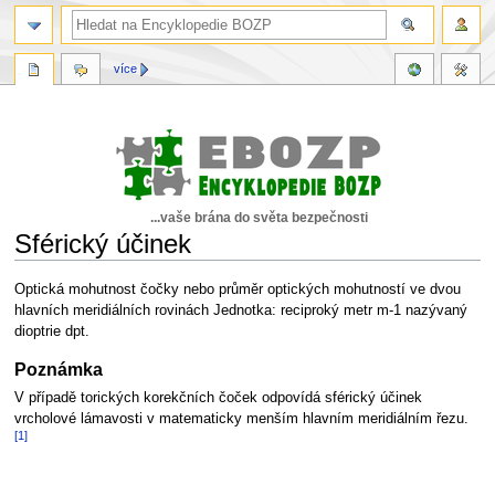
více
...vaše brána do světa bezpečnosti
Sférický účinek
Skočit
Skočit
Optická mohutnost čočky nebo průměr optických mohutností ve dvou
na
na
hlavních meridiálních rovinách Jednotka: reciproký metr m-1 nazývaný
navigaci
vyhledávání
dioptrie dpt.
Poznámka
V případě torických korekčních čoček odpovídá sférický účinek
vrcholové lámavosti v matematicky menším hlavním meridiálním řezu.
[1]