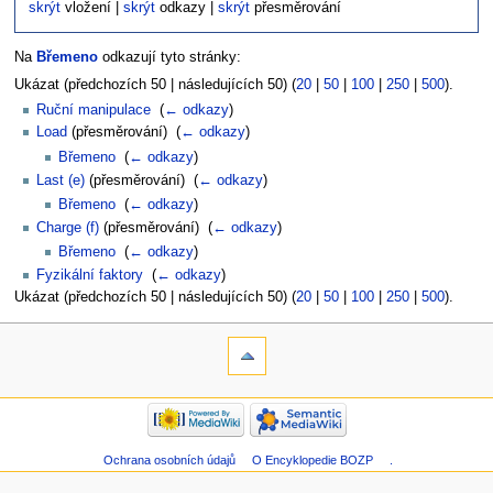
skrýt
vložení |
skrýt
odkazy |
skrýt
přesměrování
Na
Břemeno
odkazují tyto stránky:
Ukázat (předchozích 50 | následujících 50) (
20
|
50
|
100
|
250
|
500
).
Ruční manipulace
‎
(
← odkazy
)
Load
(přesměrování) ‎
(
← odkazy
)
Břemeno
‎
(
← odkazy
)
Last (e)
(přesměrování) ‎
(
← odkazy
)
Břemeno
‎
(
← odkazy
)
Charge (f)
(přesměrování) ‎
(
← odkazy
)
Břemeno
‎
(
← odkazy
)
Fyzikální faktory
‎
(
← odkazy
)
Ukázat (předchozích 50 | následujících 50) (
20
|
50
|
100
|
250
|
500
).
Ochrana osobních údajů
O Encyklopedie BOZP
.