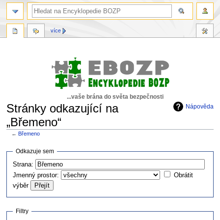
více
...vaše brána do světa bezpečnosti
Stránky odkazující na
Nápověda
„Břemeno“
←
Břemeno
Skočit
Skočit
Odkazuje sem
na
na
Strana:
navigaci
vyhledávání
Jmenný prostor:
Obrátit
výběr
Filtry