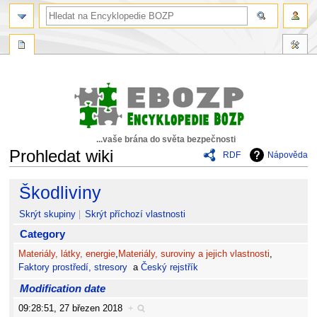
...vaše brána do světa bezpečnosti
Prohledat wiki
RDF
Nápověda
Skočit
Skočit
Škodliviny
na
na
navigaci
vyhledávání
Skrýt skupiny
Skrýt příchozí vlastnosti
Category
Materiály, látky, energie
,
Materiály, suroviny a jejich vlastnosti
,
Faktory prostředí, stresory
a
Český rejstřík
Modification date
09:28:51, 27 březen 2018
+