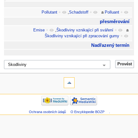
Pollutant
+
,
Schadstoff
+
a
Polluant
+
přesměrování
Emise
+
,
Škodliviny vznikající při sváření
+
a
Škodliviny vznikající při zpracování gumy
+
Nadřazený termín
Ochrana osobních údajů
O Encyklopedie BOZP
.