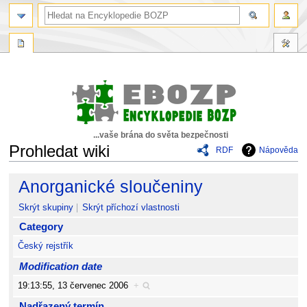
...vaše brána do světa bezpečnosti
Prohledat wiki
RDF
Nápověda
Skočit
Skočit
Anorganické sloučeniny
na
na
navigaci
vyhledávání
Skrýt skupiny
Skrýt příchozí vlastnosti
Category
Český rejstřík
Modification date
19:13:55, 13 červenec 2006
+
Nadřazený termín