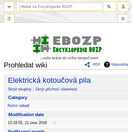
...vaše brána do světa bezpečnosti
Prohledat wiki
RDF
Nápověda
Skočit
Skočit
Elektrická kotoučová pila
na
na
navigaci
vyhledávání
Skrýt skupiny
Skrýt příchozí vlastnosti
Category
Ruční nářadí
Modification date
13:19:55, 21 únor 2018
+
Nadřazený termín