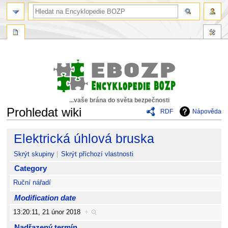
...vaše brána do světa bezpečnosti
Prohledat wiki
RDF
Nápověda
Skočit
Skočit
Elektrická úhlová bruska
na
na
navigaci
vyhledávání
Skrýt skupiny
Skrýt příchozí vlastnosti
Category
Ruční nářadí
Modification date
13:20:11, 21 únor 2018
+
Nadřazený termín