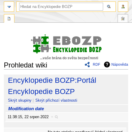
...vaše brána do světa bezpečnosti
Prohledat wiki
RDF
Nápověda
Skočit
Skočit
Encyklopedie BOZP:Portál
na
na
navigaci
vyhledávání
Encyklopedie BOZP
Skrýt skupiny
Skrýt příchozí vlastnosti
Modification date
11:38:15, 22 srpen 2022
+