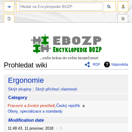
...vaše brána do světa bezpečnosti
Prohledat wiki
RDF
Nápověda
Skočit
Skočit
Ergonomie
na
na
navigaci
vyhledávání
Skrýt skupiny
Skrýt příchozí vlastnosti
Category
Pracovní a životní prostředí
,
Český rejstřík
a
Obory, specializace a standardy
Modification date
11:48:43, 11 prosinec 2018
+