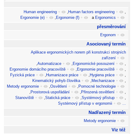
Human engineering
+
,
Human factors engineering
+
,
Ergonomie (e)
+
,
Ergonomie (f)
+
a
Ergonomics
+
přesměrování
Ergonom
+
Asociovaný termín
Aplikace ergonomických norem při konstrukci strojních
zařízení
+
,
Automatizace
+
,
Ergonomické posouzení
+
,
Ergonomie domácího pracoviště
+
,
Ergonomie pracoviště
+
,
Fyzická práce
+
,
Humanizace práce
+
,
Hygiena práce
+
,
Kinematický pohyb člověka
+
,
Mechanizace
+
,
Metody ergonomie
+
,
Osvětlení
+
,
Pomocné technologie
+
,
Prostorová uspořádání
+
,
Přirozená osvětlení
+
,
Stanoviště
+
,
Statická práce
+
,
Systémový přístup
+
,
Systémový přístup v ergonomii
+
...
Nadřazený termín
Metody ergonomie
+
Viz též