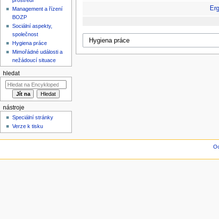
Er
Management a řízení
BOZP
Sociální aspekty,
společnost
Hygiena práce
Mimořádné události a
nežádoucí situace
hledat
nástroje
Speciální stránky
Verze k tisku
Oc