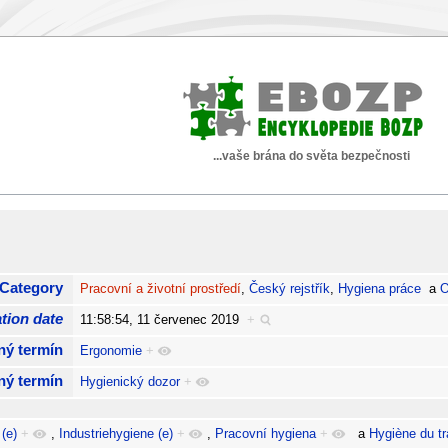
...vaše brána do světa bezpečnosti
Category
Pracovní a životní prostředí
,
Český rejstřík
,
Hygiena práce
a
O
tion date
11:58:54, 11 červenec 2019
+
ný termín
Ergonomie
+
ný termín
Hygienický dozor
+
(e)
+
,
Industriehygiene (e)
+
,
Pracovní hygiena
+
a
Hygiène du tra