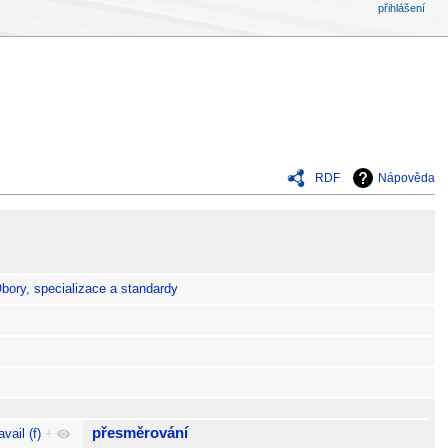
přihlášení
RDF
Nápověda
bory, specializace a standardy
přesměrování
vail (f)
+