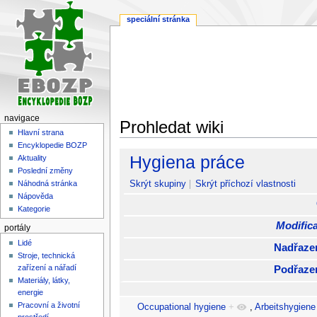
speciální stránka
navigace
Prohledat wiki
Hlavní strana
Encyklopedie BOZP
Skočit
Skočit
Hygiena práce
Aktuality
na
na
Poslední změny
navigaci
vyhledávání
Skrýt skupiny
Skrýt příchozí vlastnosti
Náhodná stránka
Nápověda
Kategorie
Modifica
portály
Lidé
Nadřaze
Stroje, technická
zařízení a nářadí
Podřaze
Materiály, látky,
energie
Pracovní a životní
Occupational hygiene
+
,
Arbeitshygiene 
prostředí