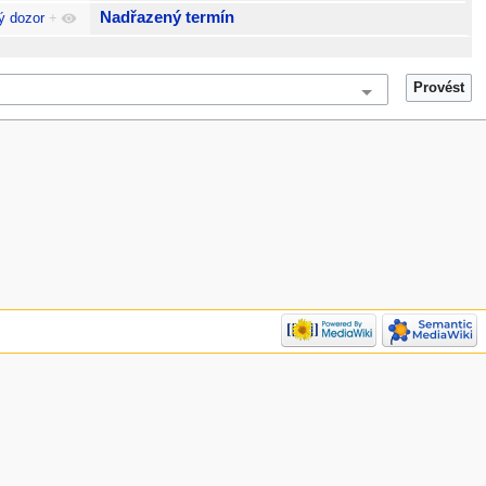
Nadřazený termín
ý dozor
+