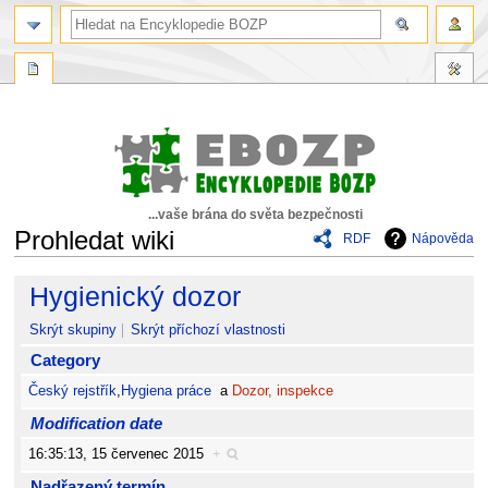
...vaše brána do světa bezpečnosti
Prohledat wiki
RDF
Nápověda
Skočit
Skočit
Hygienický dozor
na
na
navigaci
vyhledávání
Skrýt skupiny
Skrýt příchozí vlastnosti
Category
Český rejstřík
,
Hygiena práce
a
Dozor, inspekce
Modification date
16:35:13, 15 červenec 2015
+
Nadřazený termín