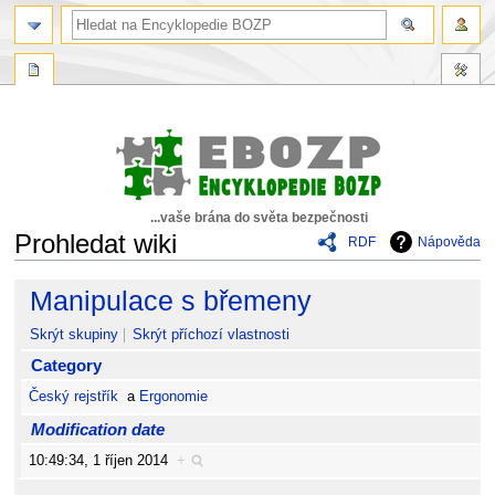
...vaše brána do světa bezpečnosti
Prohledat wiki
RDF
Nápověda
Skočit
Skočit
Manipulace s břemeny
na
na
navigaci
vyhledávání
Skrýt skupiny
Skrýt příchozí vlastnosti
Category
Český rejstřík
a
Ergonomie
Modification date
10:49:34, 1 říjen 2014
+