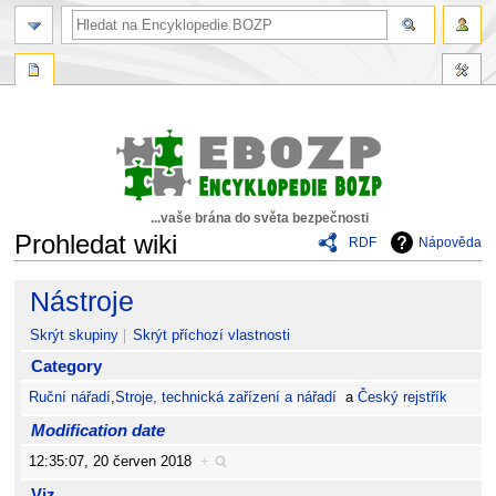
...vaše brána do světa bezpečnosti
Prohledat wiki
RDF
Nápověda
Skočit
Skočit
Nástroje
na
na
navigaci
vyhledávání
Skrýt skupiny
Skrýt příchozí vlastnosti
Category
Ruční nářadí
,
Stroje, technická zařízení a nářadí
a
Český rejstřík
Modification date
12:35:07, 20 červen 2018
+
Viz