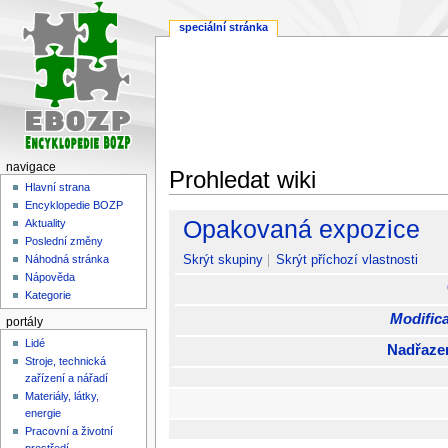
speciální stránka
navigace
Prohledat wiki
Hlavní strana
Encyklopedie BOZP
Skočit
Skočit
Opakovaná expozice
Aktuality
na
na
Poslední změny
navigaci
vyhledávání
Skrýt skupiny
Skrýt příchozí vlastnosti
Náhodná stránka
Nápověda
Kategorie
Modifica
portály
Lidé
Nadřaze
Stroje, technická
zařízení a nářadí
Materiály, látky,
energie
Pracovní a životní
prostředí