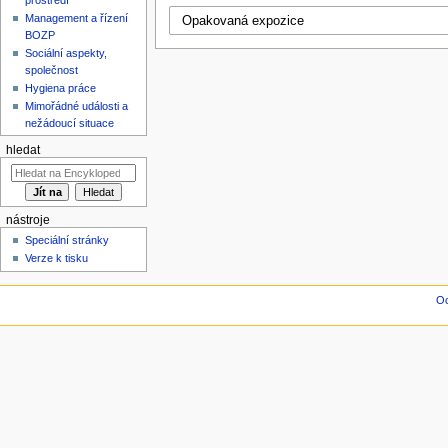
Management a řízení
BOZP
Sociální aspekty,
společnost
Hygiena práce
Mimořádné události a
nežádoucí situace
hledat
nástroje
Speciální stránky
Verze k tisku
Oc