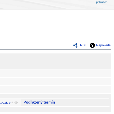
přihlášení
RDF
Nápověda
Podřazený termín
xpozice
+