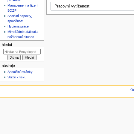
Management a řízení
BOZP
Sociální aspekty,
společnost
Hygiena práce
Mimořádné události a
nežádoucí situace
hledat
nástroje
Speciální stránky
Verze k tisku
Oc