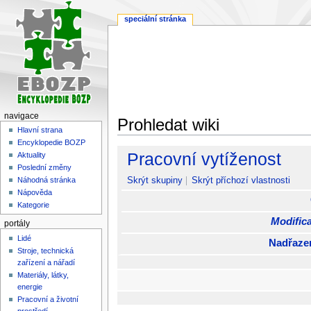
speciální stránka
navigace
Prohledat wiki
Hlavní strana
Encyklopedie BOZP
Skočit
Skočit
Pracovní vytíženost
Aktuality
na
na
Poslední změny
navigaci
vyhledávání
Skrýt skupiny
Skrýt příchozí vlastnosti
Náhodná stránka
Nápověda
Kategorie
Modifica
portály
Lidé
Nadřaze
Stroje, technická
zařízení a nářadí
Materiály, látky,
energie
Pracovní a životní
prostředí