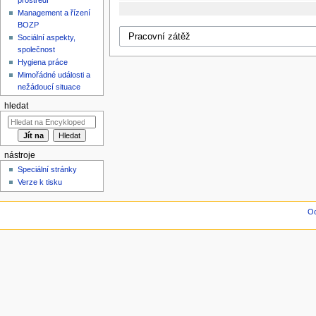
Management a řízení
BOZP
Sociální aspekty,
společnost
Hygiena práce
Mimořádné události a
nežádoucí situace
hledat
nástroje
Speciální stránky
Verze k tisku
Oc