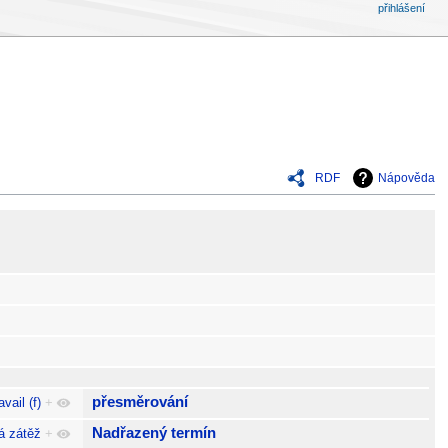
přihlášení
RDF
Nápověda
přesměrování
vail (f)
+
Nadřazený termín
á zátěž
+