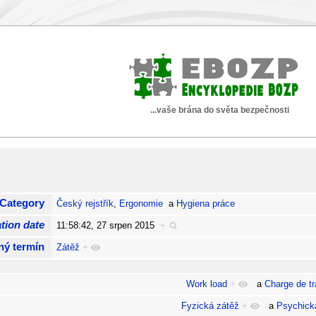
...vaše brána do světa bezpečnosti
Category
Český rejstřík
,
Ergonomie
a
Hygiena práce
tion date
11:58:42, 27 srpen 2015
+
ný termín
Zátěž
+
Work load
+
a
Charge de tra
Fyzická zátěž
+
a
Psychick