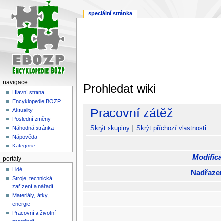
speciální stránka
navigace
Prohledat wiki
Hlavní strana
Encyklopedie BOZP
Skočit
Skočit
Pracovní zátěž
Aktuality
na
na
Poslední změny
navigaci
vyhledávání
Skrýt skupiny
Skrýt příchozí vlastnosti
Náhodná stránka
Nápověda
Kategorie
Modifica
portály
Lidé
Nadřaze
Stroje, technická
zařízení a nářadí
Materiály, látky,
energie
Pracovní a životní
prostředí