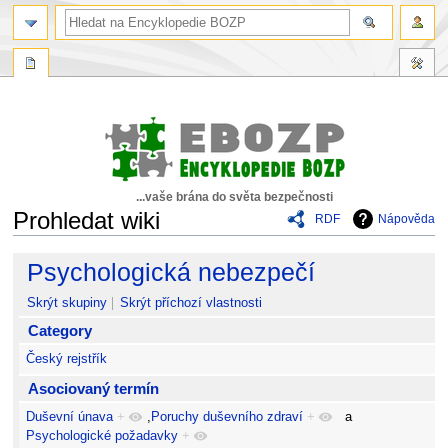
...vaše brána do světa bezpečnosti
Prohledat wiki
RDF
Nápověda
Skočit
Skočit
Psychologická nebezpečí
na
na
navigaci
vyhledávání
Skrýt skupiny
Skrýt příchozí vlastnosti
Category
Český rejstřík
Asociovaný termín
Duševní únava
+
,
Poruchy duševního zdraví
+
a
Psychologické požadavky
+