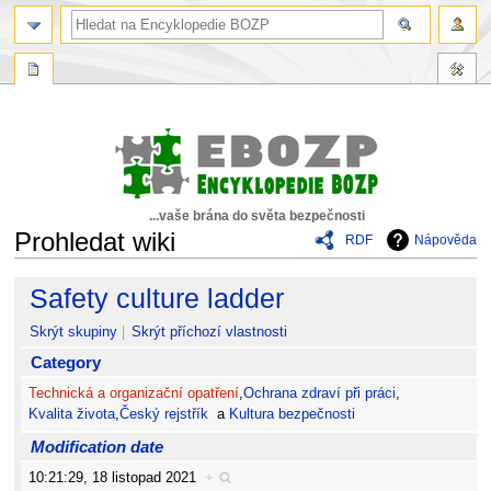
...vaše brána do světa bezpečnosti
Prohledat wiki
RDF
Nápověda
Skočit
Skočit
Safety culture ladder
na
na
navigaci
vyhledávání
Skrýt skupiny
Skrýt příchozí vlastnosti
Category
Technická a organizační opatření
,
Ochrana zdraví při práci
,
Kvalita života
,
Český rejstřík
a
Kultura bezpečnosti
Modification date
10:21:29, 18 listopad 2021
+