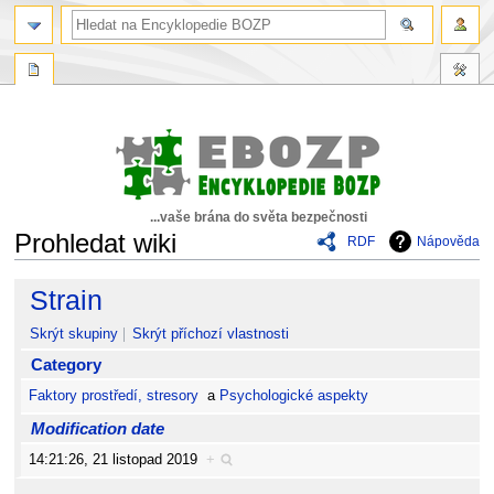
...vaše brána do světa bezpečnosti
Prohledat wiki
RDF
Nápověda
Skočit
Skočit
Strain
na
na
navigaci
vyhledávání
Skrýt skupiny
Skrýt příchozí vlastnosti
Category
Faktory prostředí, stresory
a
Psychologické aspekty
Modification date
14:21:26, 21 listopad 2019
+