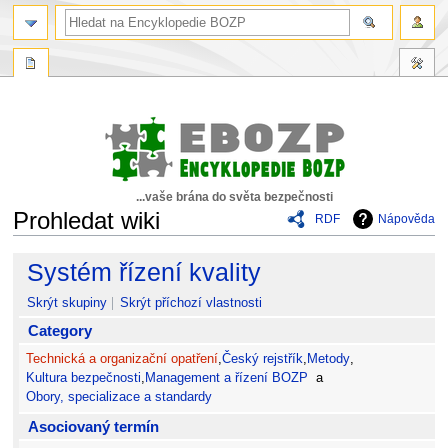
...vaše brána do světa bezpečnosti
Prohledat wiki
RDF
Nápověda
Skočit
Skočit
Systém řízení kvality
na
na
navigaci
vyhledávání
Skrýt skupiny
Skrýt příchozí vlastnosti
Category
Technická a organizační opatření
,
Český rejstřík
,
Metody
,
Kultura bezpečnosti
,
Management a řízení BOZP
a
Obory, specializace a standardy
Asociovaný termín