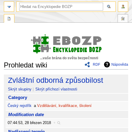
...vaše brána do světa bezpečnosti
Prohledat wiki
RDF
Nápověda
Skočit
Skočit
Zvláštní odborná způsobilost
na
na
navigaci
vyhledávání
Skrýt skupiny
Skrýt příchozí vlastnosti
Category
Český rejstřík
a
Vzdělávání, kvalifikace, školení
Modification date
07:44:53, 28 březen 2018
+
Nadřazený termín