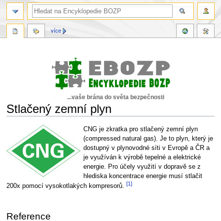
více
...vaše brána do světa bezpečnosti
Stlačený zemní plyn
Skočit
Skočit
CNG je zkratka pro stlačený zemní plyn
na
na
(compressed natural gas). Je to plyn, který je
navigaci
vyhledávání
dostupný v plynovodné síti v Evropě a ČR a
je využíván k výrobě tepelné a elektrické
energie. Pro účely využití v dopravě se z
hlediska koncentrace energie musí stlačit
[1]
200x pomocí vysokotlakých kompresorů.
Reference