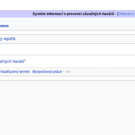
Systém informací o prevenci závažných havárií
- (
Diskuse k
ystem
ý rejstřík
ažných havárií
"
Nadřazený termín
Bezpečnost práce
+