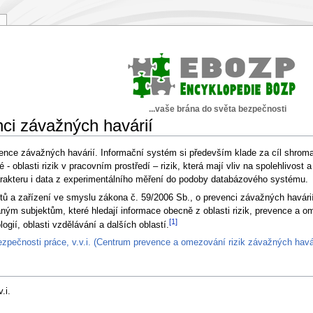
...vaše brána do světa bezpečnosti
ci závažných havárií
ence závažných havárií. Informační systém si především klade za cíl shromaž
- oblasti rizik v pracovním prostředí – rizik, která mají vliv na spolehlivost
arakteru i data z experimentálního měření do podoby databázového systému.
ů a zařízení ve smyslu zákona č. 59/2006 Sb., o prevenci závažných havárií
aným subjektům, které hledají informace obecně z oblasti rizik, prevence a om
[1]
ií, oblasti vzdělávání a dalších oblastí.
pečnosti práce, v.v.i. (Centrum prevence a omezování rizik závažných havár
.i.