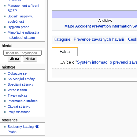
Management a řízení
BOZP
Sociální aspekty,
Anglicky:
společnost
Major Accident Prevention Information S
Hygiena práce
Mimořádné události a
nežádoucí situace
Kategorie
:
Prevence závažných havárií
Česk
hledat
Fakta
...více o "
Systém informací o prevenci záv
nástroje
Odkazuje sem
Související změny
Speciální stránky
Verze k tisku
Trvalý odkaz
Informace o stránce
Citovat stránku
Projít vlastnosti
reference
Souborný katalog NK
Praha