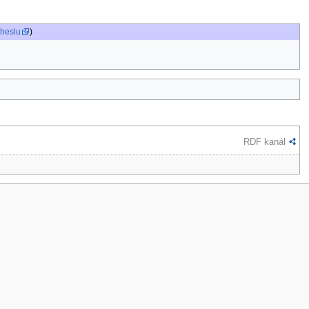
 heslu
)
RDF kanál