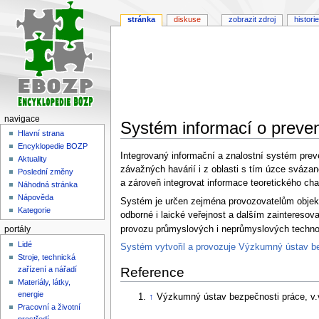
stránka
diskuse
zobrazit zdroj
historie
navigace
Systém informací o preven
Hlavní strana
Encyklopedie BOZP
Skočit
Skočit
Integrovaný informační a znalostní systém prev
Aktuality
na
na
závažných havárií i z oblasti s tím úzce svázané 
Poslední změny
navigaci
vyhledávání
a zároveň integrovat informace teoretického ch
Náhodná stránka
Nápověda
Systém je určen zejména provozovatelům objekt
Kategorie
odborné i laické veřejnost a dalším zainteresov
provozu průmyslových i neprůmyslových technolog
portály
Lidé
Systém vytvořil a provozuje Výzkumný ústav bez
Stroje, technická
zařízení a nářadí
Reference
Materiály, látky,
energie
↑
Výzkumný ústav bezpečnosti práce, v.v
Pracovní a životní
prostředí