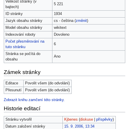
Velikost stránky (v
5 221
bajtech)
ID stránky
1934
Jazyk obsahu stránky
cs - čeština (
změnit
)
Model obsahu stránky
wikitext
Indexování roboty
Dovoleno
Počet přesměrování na
6
tuto stránku
Stránka se počítá do
Ano
obsahu
Zámek stránky
Editace
Povolit všem (do odvolání)
Přesunutí
Povolit všem (do odvolání)
Zobrazit knihu zamčení této stránky.
Historie editací
Stránku vytvořil
Kjbenes
(
diskuse
|
příspěvky
)
Datum založení stránky
15. 9. 2006, 13:34