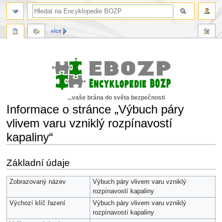
více
...vaše brána do světa bezpečnosti
Informace o stránce „Výbuch páry
vlivem varu vzniklý rozpínavostí
kapaliny“
Skočit
Skočit
Základní údaje
na
na
navigaci
vyhledávání
Zobrazovaný název
Výbuch páry vlivem varu vzniklý
rozpínavostí kapaliny
Výchozí klíč řazení
Výbuch páry vlivem varu vzniklý
rozpínavostí kapaliny