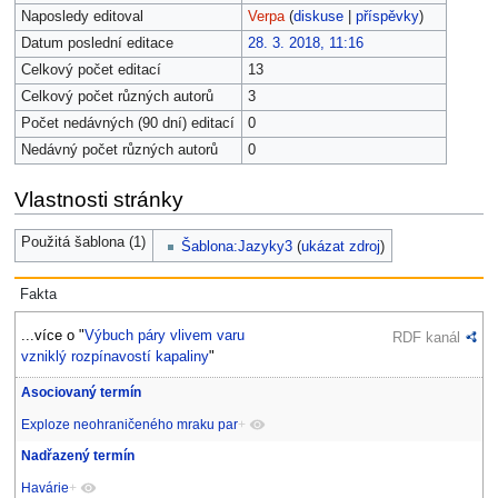
Naposledy editoval
Verpa
(
diskuse
|
příspěvky
)
Datum poslední editace
28. 3. 2018, 11:16
Celkový počet editací
13
Celkový počet různých autorů
3
Počet nedávných (90 dní) editací
0
Nedávný počet různých autorů
0
Vlastnosti stránky
Použitá šablona (1)
Šablona:Jazyky3
(
ukázat zdroj
)
Fakta
...více o "
Výbuch páry vlivem varu
RDF kanál
vzniklý rozpínavostí kapaliny
"
Asociovaný termín
Exploze neohraničeného mraku par
+
Nadřazený termín
Havárie
+