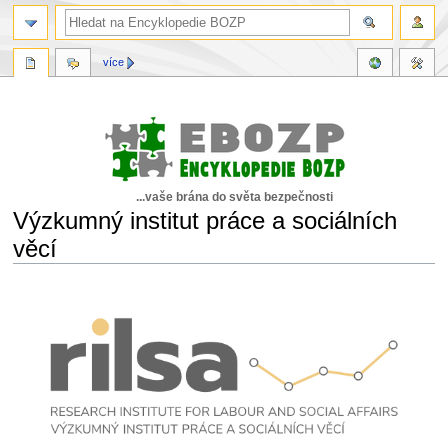
více
...vaše brána do světa bezpečnosti
Výzkumný institut práce a sociálních
věcí
Skočit
Skočit
na
na
navigaci
vyhledávání