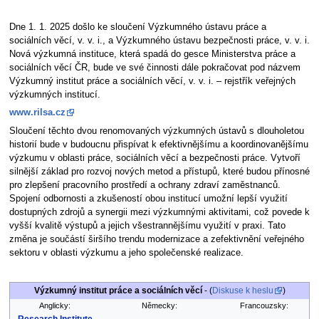
Dne 1. 1. 2025 došlo ke sloučení Výzkumného ústavu práce a
sociálních věcí, v. v. i., a Výzkumného ústavu bezpečnosti práce, v. v. i.
Nová výzkumná instituce, která spadá do gesce Ministerstva práce a
sociálních věcí ČR, bude ve své činnosti dále pokračovat pod názvem
Výzkumný institut práce a sociálních věcí, v. v. i. – rejstřík veřejných
výzkumných institucí.
www.rilsa.cz
Sloučení těchto dvou renomovaných výzkumných ústavů s dlouholetou
historií bude v budoucnu přispívat k efektivnějšímu a koordinovanějšímu
výzkumu v oblasti práce, sociálních věcí a bezpečnosti práce. Vytvoří
silnější základ pro rozvoj nových metod a přístupů, které budou přínosné
pro zlepšení pracovního prostředí a ochrany zdraví zaměstnanců.
Spojení odbornosti a zkušeností obou institucí umožní lepší využití
dostupných zdrojů a synergii mezi výzkumnými aktivitami, což povede k
vyšší kvalitě výstupů a jejich všestrannějšímu využití v praxi. Tato
změna je součástí širšího trendu modernizace a zefektivnění veřejného
sektoru v oblasti výzkumu a jeho společenské realizace.
Výzkumný institut práce a sociálních věcí
- (
Diskuse k heslu
)
Anglicky:
Německy:
Francouzsky: