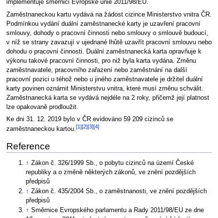
implementuje směrnici Evropské unie 2011/98/EU.
Zaměstnaneckou kartu vydává na žádost cizince Ministerstvo vnitra ČR.
Podmínkou vydání duální zaměstnanecké karty je uzavření pracovní
smlouvy, dohody o pracovní činnosti nebo smlouvy o smlouvě budoucí,
v níž se strany zavazují v ujednané lhůtě uzavřít pracovní smlouvu nebo
dohodu o pracovní činnosti. Duální zaměstnanecká karta opravňuje k
výkonu takové pracovní činnosti, pro niž byla karta vydána. Změnu
zaměstnavatele, pracovního zařazení nebo zaměstnání na další
pracovní pozici u téhož nebo u jiného zaměstnavatele je držitel duální
karty povinen oznámit Ministerstvu vnitra, které musí změnu schválit.
Zaměstnanecká karta se vydává nejdéle na 2 roky, přičemž její platnost
lze opakovaně prodloužit.
Ke dni 31. 12. 2019 bylo v ČR evidováno 59 209 cizinců se
[1]
[2]
[3]
[4]
zaměstnaneckou kartou.
Reference
↑
Zákon č. 326/1999 Sb., o pobytu cizinců na území České
republiky a o změně některých zákonů, ve znění pozdějších
předpisů
↑
Zákon č. 435/2004 Sb., o zaměstnanosti, ve znění pozdějších
předpisů
↑
Směrnice Evropského parlamentu a Rady 2011/98/EU ze dne