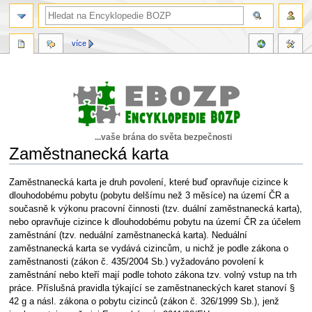
více
...vaše brána do světa bezpečnosti
Zaměstnanecká karta
Skočit
Skočit
Zaměstnanecká karta je druh povolení, které buď opravňuje cizince k
na
na
dlouhodobému pobytu (pobytu delšímu než 3 měsíce) na území ČR a
navigaci
vyhledávání
současně k výkonu pracovní činnosti (tzv. duální zaměstnanecká karta),
nebo opravňuje cizince k dlouhodobému pobytu na území ČR za účelem
zaměstnání (tzv. neduální zaměstnanecká karta). Neduální
zaměstnanecká karta se vydává cizincům, u nichž je podle zákona o
zaměstnanosti (zákon č. 435/2004 Sb.) vyžadováno povolení k
zaměstnání nebo kteří mají podle tohoto zákona tzv. volný vstup na trh
práce. Příslušná pravidla týkající se zaměstnaneckých karet stanoví §
42 g a násl. zákona o pobytu cizinců (zákon č. 326/1999 Sb.), jenž