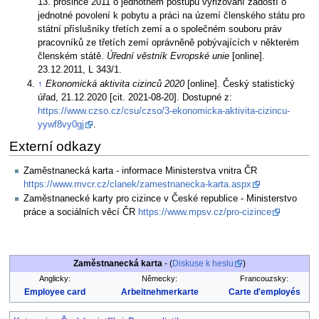
13. prosince 2011 o jednotném postupu vyřizování žádostí o
jednotné povolení k pobytu a práci na území členského státu pro
státní příslušníky třetích zemí a o společném souboru práv
pracovníků ze třetích zemí oprávněně pobývajících v některém
členském státě.
Úřední věstník Evropské unie
[online].
23.12.2011, L 343/1.
↑
Ekonomická aktivita cizinců 2020
[online]. Český statistický
úřad, 21.12.2020 [cit. 2021-08-20]. Dostupné z:
https://www.czso.cz/csu/czso/3-ekonomicka-aktivita-cizincu-
yywf8vy0gj
.
Externí odkazy
Zaměstnanecká karta - informace Ministerstva vnitra ČR
https://www.mvcr.cz/clanek/zamestnanecka-karta.aspx
Zaměstnanecké karty pro cizince v České republice - Ministerstvo
práce a sociálních věcí ČR
https://www.mpsv.cz/pro-cizince
Zaměstnanecká karta
- (
Diskuse k heslu
)
Anglicky:
Německy:
Francouzsky:
Employee card
Arbeitnehmerkarte
Carte d'employés