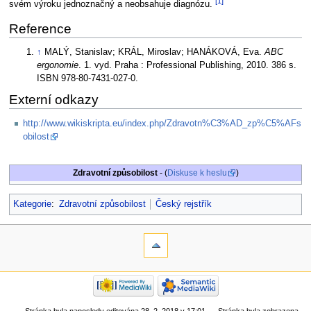
[1]
svém výroku jednoznačný a neobsahuje diagnózu.
Reference
↑
MALÝ, Stanislav; KRÁL, Miroslav; HANÁKOVÁ, Eva.
ABC
ergonomie
. 1. vyd. Praha : Professional Publishing, 2010. 386 s.
ISBN 978-80-7431-027-0.
Externí odkazy
http://www.wikiskripta.eu/index.php/Zdravotn%C3%AD_zp%C5%AFs
obilost
Zdravotní způsobilost
- (
Diskuse k heslu
)
Kategorie
:
Zdravotní způsobilost
Český rejstřík