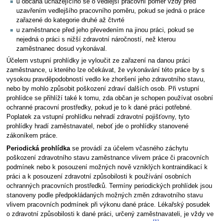
u občana ucházejícího se o vedlejší pracovní poměr vždy před
uzavřením vedlejšího pracovního poměru, pokud se jedná o práce
zařazené do kategorie druhé až čtvrté
u zaměstnance před jeho převedením na jinou práci, pokud se
nejedná o práci s nižší zdravotní náročností, než kterou
zaměstnanec dosud vykonával.
Účelem vstupní prohlídky je vyloučit ze zařazení na danou práci
zaměstnance, u kterého lze očekávat, že vykonávání této práce by s
vysokou pravděpodobností vedlo ke zhoršení jeho zdravotního stavu,
nebo by mohlo způsobit poškození zdraví dalších osob. Při vstupní
prohlídce se přihlíží také k tomu, zda občan je schopen používat osobní
ochranné pracovní prostředky, pokud je to k dané práci potřebné.
Poplatek za vstupní prohlídku nehradí zdravotní pojišťovny, tyto
prohlídky hradí zaměstnavatel, neboť jde o prohlídky stanovené
zákoníkem práce.
Periodická prohlídka
se provádí za účelem včasného záchytu
poškození zdravotního stavu zaměstnance vlivem práce či pracovních
podmínek nebo k posouzení možných nově vzniklých kontraindikací k
práci a k posouzení zdravotní způsobilosti k používání osobních
ochranných pracovních prostředků. Termíny periodických prohlídek jsou
stanoveny podle předpokládaných možných změn zdravotního stavu
vlivem pracovních podmínek při výkonu dané práce. Lékařský posudek
o zdravotní způsobilosti k dané práci, určený zaměstnavateli, je vždy ve