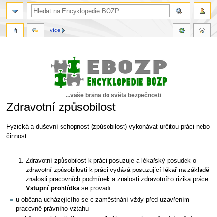
více
...vaše brána do světa bezpečnosti
Zdravotní způsobilost
Skočit
Skočit
Fyzická a duševní schopnost (způsobilost) vykonávat určitou práci nebo
na
na
činnost.
navigaci
vyhledávání
Zdravotní způsobilost k práci posuzuje a lékařský posudek o
zdravotní způsobilosti k práci vydává posuzující lékař na základě
znalosti pracovních podmínek a znalosti zdravotního rizika práce.
Vstupní prohlídka
se provádí:
u občana ucházejícího se o zaměstnání vždy před uzavřením
pracovně právního vztahu