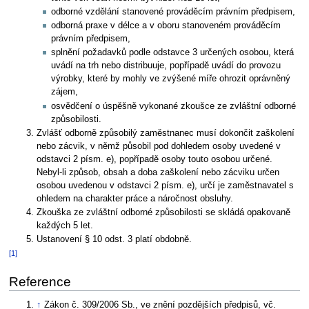
odborné vzdělání stanovené prováděcím právním předpisem,
odborná praxe v délce a v oboru stanoveném prováděcím
právním předpisem,
splnění požadavků podle odstavce 3 určených osobou, která
uvádí na trh nebo distribuuje, popřípadě uvádí do provozu
výrobky, které by mohly ve zvýšené míře ohrozit oprávněný
zájem,
osvědčení o úspěšně vykonané zkoušce ze zvláštní odborné
způsobilosti.
Zvlášť odborně způsobilý zaměstnanec musí dokončit zaškolení
nebo zácvik, v němž působil pod dohledem osoby uvedené v
odstavci 2 písm. e), popřípadě osoby touto osobou určené.
Nebyl-li způsob, obsah a doba zaškolení nebo zácviku určen
osobou uvedenou v odstavci 2 písm. e), určí je zaměstnavatel s
ohledem na charakter práce a náročnost obsluhy.
Zkouška ze zvláštní odborné způsobilosti se skládá opakovaně
každých 5 let.
Ustanovení § 10 odst. 3 platí obdobně.
[1]
Reference
↑
Zákon č. 309/2006 Sb., ve znění pozdějších předpisů, vč.