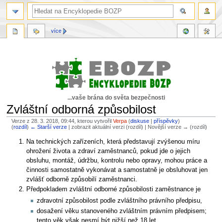
více
...vaše brána do světa bezpečnosti
Zvláštní odborná způsobilost
Verze z 28. 3. 2018, 09:44, kterou vytvořil
Verpa
(
diskuse
|
příspěvky
)
(
rozdíl
)
← Starší verze
| zobrazit aktuální verzi (rozdíl) | Novější verze → (rozdíl)
Skočit
Skočit
Na technických zařízeních, která představují zvýšenou míru
na
na
ohrožení života a zdraví zaměstnanců, pokud jde o jejich
navigaci
vyhledávání
obsluhu, montáž, údržbu, kontrolu nebo opravy, mohou práce a
činnosti samostatně vykonávat a samostatně je obsluhovat jen
zvlášť odborně způsobilí zaměstnanci.
Předpokladem zvláštní odborné způsobilosti zaměstnance je
zdravotní způsobilost podle zvláštního právního předpisu,
dosažení věku stanoveného zvláštním právním předpisem;
tento věk však nesmí být nižší než 18 let,